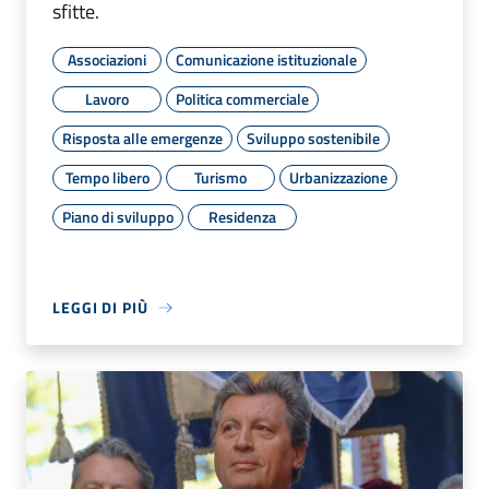
sfitte.
Associazioni
Comunicazione istituzionale
Lavoro
Politica commerciale
Risposta alle emergenze
Sviluppo sostenibile
Tempo libero
Turismo
Urbanizzazione
Piano di sviluppo
Residenza
LEGGI DI PIÙ