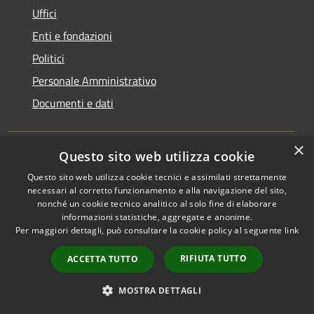
Uffici
Enti e fondazioni
Politici
Personale Amministrativo
Documenti e dati
CATEGORIE DI SERVIZIO
×
Questo sito web utilizza cookie
Anagrafe e stato civile
Questo sito web utilizza cookie tecnici e assimilati strettamente
necessari al corretto funzionamento e alla navigazione del sito,
Cultura e tempo libero
nonché un cookie tecnico analitico al solo fine di elaborare
Vita lavorativa
informazioni statistiche, aggregate e anonime.
Per maggiori dettagli, può consultare la cookie policy al seguente
link
Imprese e Commercio
Appalti pubblici
RIFIUTA TUTTO
ACCETTA TUTTO
Catasto e urbanistica
MOSTRA DETTAGLI
Turismo