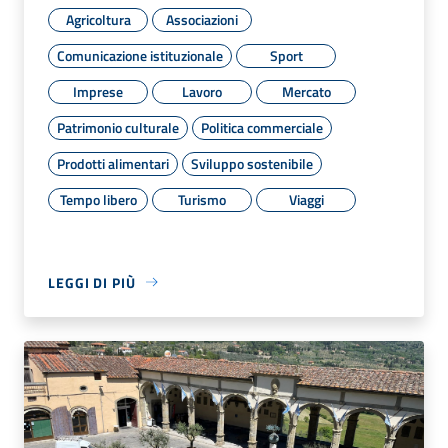
Agricoltura
Associazioni
Comunicazione istituzionale
Sport
Imprese
Lavoro
Mercato
Patrimonio culturale
Politica commerciale
Prodotti alimentari
Sviluppo sostenibile
Tempo libero
Turismo
Viaggi
LEGGI DI PIÙ