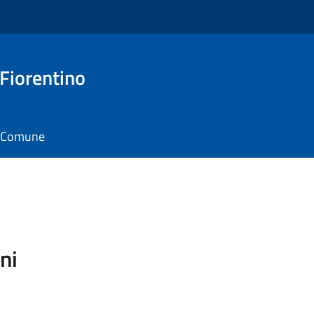
 Fiorentino
il Comune
ni