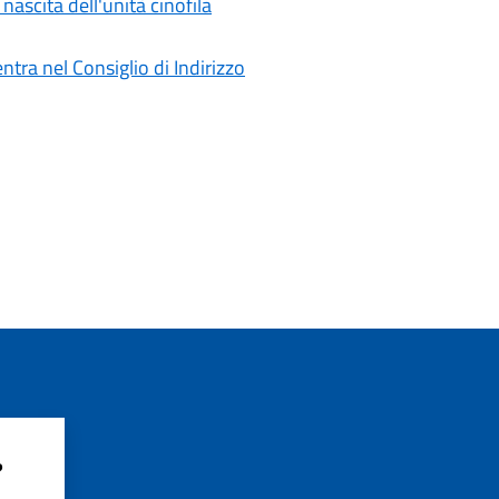
 nascita dell'unità cinofila
tra nel Consiglio di Indirizzo
?