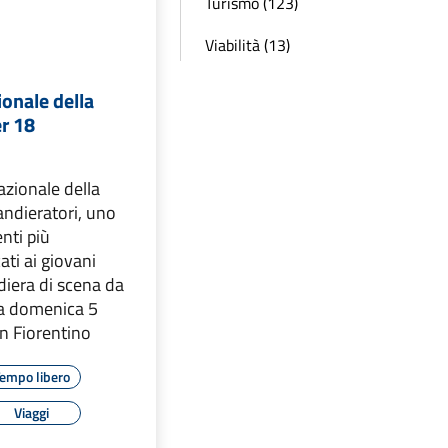
Turismo (123)
Viabilità (13)
onale della
r 18
azionale della
andieratori, uno
nti più
ati ai giovani
ndiera di scena da
 a domenica 5
on Fiorentino
empo libero
Viaggi