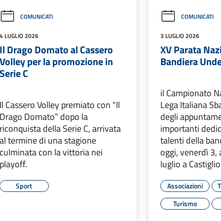
COMUNICATI
COMUNICATI
4 LUGLIO 2026
3 LUGLIO 2026
Il Drago Domato al Cassero
XV Parata Nazi
Volley per la promozione in
Bandiera Unde
Serie C
il Campionato N
Il Cassero Volley premiato con “Il
Lega Italiana Sb
Drago Domato” dopo la
degli appuntame
riconquista della Serie C, arrivata
importanti dedic
al termine di una stagione
talenti della ba
culminata con la vittoria nei
oggi, venerdì 3,
playoff.
luglio a Castigli
Sport
Associazioni
T
Turismo