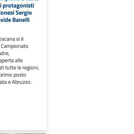
i protagonisti
lionesi Sergio
avide Banelli
oscana si è
° Campionato
adre,
perta alle
i tutte le regioni,
 primo posto
cata e Abruzzo.