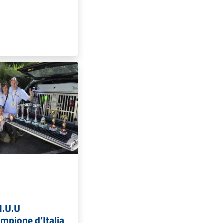
N.U.U
ampione d’Italia