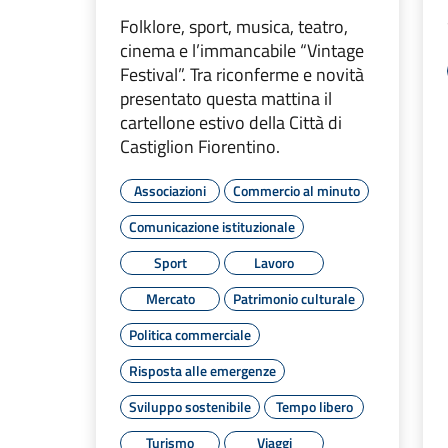
Folklore, sport, musica, teatro,
cinema e l’immancabile “Vintage
Festival”. Tra riconferme e novità
presentato questa mattina il
cartellone estivo della Città di
Castiglion Fiorentino.
Associazioni
Commercio al minuto
Comunicazione istituzionale
Sport
Lavoro
Mercato
Patrimonio culturale
Politica commerciale
Risposta alle emergenze
Sviluppo sostenibile
Tempo libero
Turismo
Viaggi