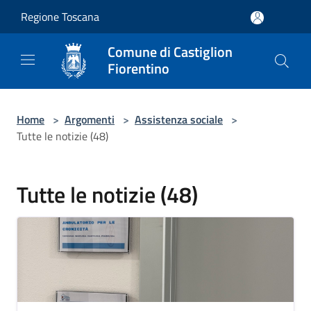
Salta al contenuto principale
Regione Toscana
Comune di Castiglion
Fiorentino
Home
>
Argomenti
>
Assistenza sociale
>
Tutte le notizie (48)
Tutte le notizie (48)