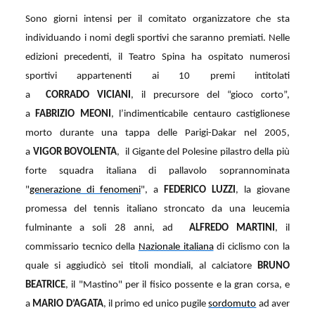
Sono giorni intensi per il comitato organizzatore che sta
individuando i nomi degli sportivi che saranno premiati. Nelle
edizioni precedenti, il Teatro Spina ha ospitato numerosi
sportivi appartenenti ai 10 premi intitolati
a
CORRADO VICIANI
, il precursore del “gioco corto”,
a
FABRIZIO MEONI
, l’indimenticabile centauro castiglionese
morto durante una tappa delle Parigi-Dakar nel 2005,
a
VIGOR BOVOLENTA
, il Gigante del Polesine pilastro della più
forte squadra italiana di pallavolo soprannominata
"
generazione di fenomeni
", a
FEDERICO LUZZI
, la giovane
promessa del tennis italiano stroncato da una leucemia
fulminante a soli 28 anni, ad
ALFREDO MARTINI
, il
commissario tecnico della
Nazionale italiana
di ciclismo con la
quale si aggiudicò sei titoli mondiali, al calciatore
BRUNO
BEATRICE
, il "Mastino" per il fisico possente e la gran corsa, e
a
MARIO D’AGATA
, il primo ed unico pugile
sordomuto
ad aver