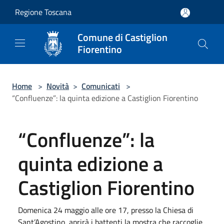
Salta al contenuto principale
Regione Toscana
Comune di Castiglion
Fiorentino
Home
>
Novità
>
Comunicati
>
“Confluenze”: la quinta edizione a Castiglion Fiorentino
“Confluenze”: la
quinta edizione a
Castiglion Fiorentino
Domenica 24 maggio alle ore 17, presso la Chiesa di
Sant’Agostino, aprirà i battenti la mostra che raccoglie