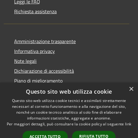
Leggi le FAQ
Richiesta assistenza
Amministrazione trasparente
Informativa privacy
Note legali
Dichiarazione di accessibilità
Piano di miglioramento
×
Questo sito web utilizza cookie
Questo sito web utilizza cookie tecnici e assimilati strettamente
necessari al corretto funzionamento e alla navigazione del sito,
RSS
Copyright © 2026 • Comune di
nonché un cookie tecnico analitico al solo fine di elaborare
Accessibilità
informazioni statistiche, aggregate e anonime.
Castiglion Fiorentino •
Per maggiori dettagli, può consultare la cookie policy al seguente
link
Privacy
Municipium
Powered by
•
Cookie
Accesso redazione
RIFIUTA TUTTO
ACCETTA TUTTO