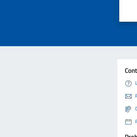
Cont
Prob