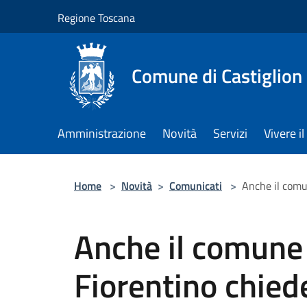
Salta al contenuto principale
Regione Toscana
Comune di Castiglion
Amministrazione
Novità
Servizi
Vivere 
Home
>
Novità
>
Comunicati
>
Anche il comun
Anche il comune 
Fiorentino chied