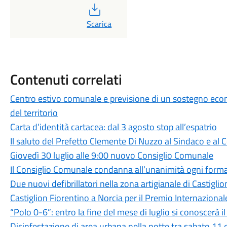
PDF
Scarica
Contenuti correlati
Centro estivo comunale e previsione di un sostegno econo
del territorio
Carta d’identità cartacea: dal 3 agosto stop all’espatrio
Il saluto del Prefetto Clemente Di Nuzzo al Sindaco e al
Giovedì 30 luglio alle 9:00 nuovo Consiglio Comunale
Il Consiglio Comunale condanna all’unanimità ogni forma
Due nuovi defibrillatori nella zona artigianale di Castigli
Castiglion Fiorentino a Norcia per il Premio Internazion
“Polo 0-6”: entro la fine del mese di luglio si conoscerà 
Disinfestazione di area urbana nella notte tra sabato 11