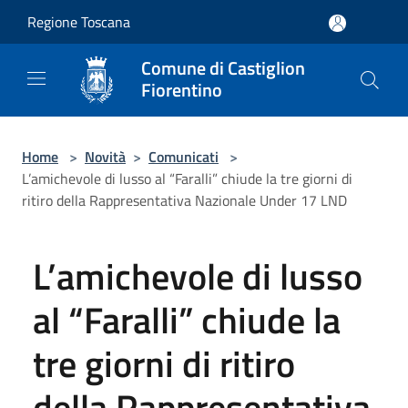
Salta al contenuto principale
Regione Toscana
Comune di Castiglion
Fiorentino
Home
>
Novità
>
Comunicati
>
L’amichevole di lusso al “Faralli” chiude la tre giorni di
ritiro della Rappresentativa Nazionale Under 17 LND
L’amichevole di lusso
al “Faralli” chiude la
tre giorni di ritiro
della Rappresentativa