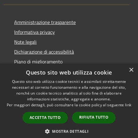
Amministrazione trasparente
Informativa privacy
Note legali
Dichiarazione di accessibilità
Piano di miglioramento
×
Questo sito web utilizza cookie
Questo sito web utilizza cookie tecnici e assimilati strettamente
necessari al corretto funzionamento e alla navigazione del sito,
RSS
Copyright © 2026 • Comune di
nonché un cookie tecnico analitico al solo fine di elaborare
Accessibilità
informazioni statistiche, aggregate e anonime.
Castiglion Fiorentino •
Per maggiori dettagli, può consultare la cookie policy al seguente
link
Privacy
Municipium
Powered by
•
Cookie
Accesso redazione
RIFIUTA TUTTO
ACCETTA TUTTO
Mappa del sito
Whistleblowing
MOSTRA DETTAGLI