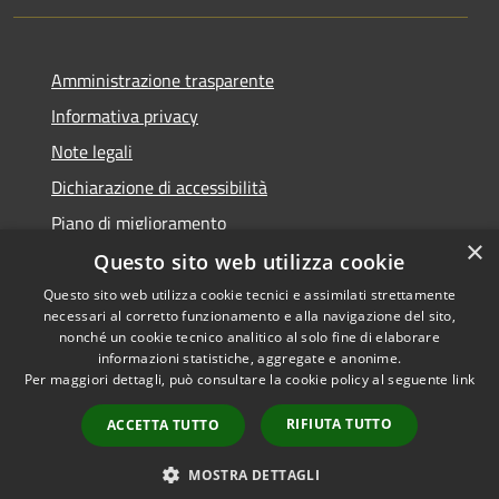
Amministrazione trasparente
Informativa privacy
Note legali
Dichiarazione di accessibilità
Piano di miglioramento
×
Questo sito web utilizza cookie
Questo sito web utilizza cookie tecnici e assimilati strettamente
necessari al corretto funzionamento e alla navigazione del sito,
RSS
Copyright © 2026 • Comune di
nonché un cookie tecnico analitico al solo fine di elaborare
Accessibilità
informazioni statistiche, aggregate e anonime.
Castiglion Fiorentino •
Per maggiori dettagli, può consultare la cookie policy al seguente
link
Privacy
Municipium
Powered by
•
Cookie
Accesso redazione
RIFIUTA TUTTO
ACCETTA TUTTO
Mappa del sito
Whistleblowing
MOSTRA DETTAGLI