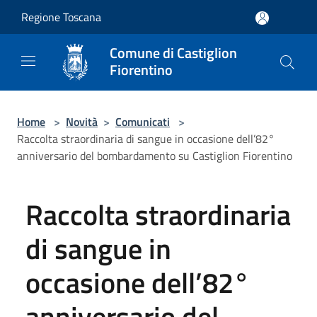
Salta al contenuto principale
Regione Toscana
Comune di Castiglion
Fiorentino
Home
>
Novità
>
Comunicati
>
Raccolta straordinaria di sangue in occasione dell’82°
anniversario del bombardamento su Castiglion Fiorentino
Raccolta straordinaria
di sangue in
occasione dell’82°
anniversario del