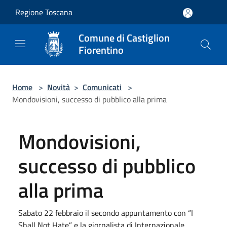
Salta al contenuto principale
Regione Toscana
Comune di Castiglion
Fiorentino
Home
>
Novità
>
Comunicati
>
Mondovisioni, successo di pubblico alla prima
Mondovisioni,
successo di pubblico
alla prima
Sabato 22 febbraio il secondo appuntamento con “I
Shall Not Hate” e la giornalista di Internazionale