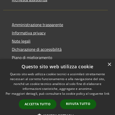
Amministrazione trasparente
Informativa privacy
Note legali
Dichiarazione di accessibilità
Piano di miglioramento
×
Questo sito web utilizza cookie
Questo sito web utilizza cookie tecnici e assimilati strettamente
necessari al corretto funzionamento e alla navigazione del sito,
RSS
Copyright © 2026 • Comune di
nonché un cookie tecnico analitico al solo fine di elaborare
Accessibilità
informazioni statistiche, aggregate e anonime.
Castiglion Fiorentino •
Per maggiori dettagli, può consultare la cookie policy al seguente
link
Privacy
Municipium
Powered by
•
Cookie
Accesso redazione
RIFIUTA TUTTO
ACCETTA TUTTO
Mappa del sito
Whistleblowing