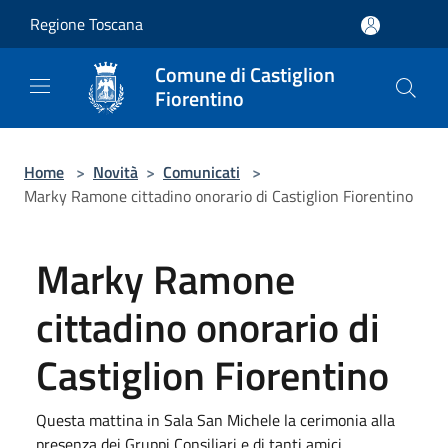
Salta al contenuto principale
Regione Toscana
Comune di Castiglion
Fiorentino
Home
>
Novità
>
Comunicati
>
Marky Ramone cittadino onorario di Castiglion Fiorentino
Marky Ramone
cittadino onorario di
Castiglion Fiorentino
Questa mattina in Sala San Michele la cerimonia alla
presenza dei Gruppi Consiliari e di tanti amici