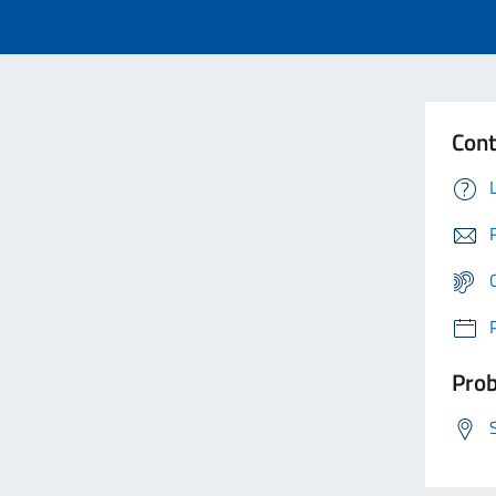
Cont
Prob