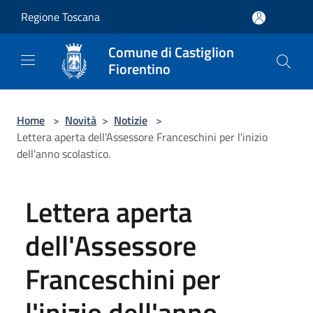
Salta al contenuto principale
Regione Toscana
Comune di Castiglion
Fiorentino
Home
>
Novità
>
Notizie
>
Lettera aperta dell'Assessore Franceschini per l'inizio
dell'anno scolastico.
Lettera aperta
dell'Assessore
Franceschini per
l'inizio dell'anno