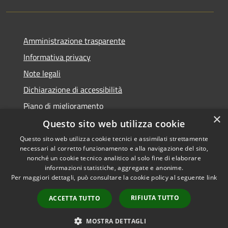
Amministrazione trasparente
Informativa privacy
Note legali
Dichiarazione di accessibilità
Piano di miglioramento
×
Questo sito web utilizza cookie
Questo sito web utilizza cookie tecnici e assimilati strettamente
necessari al corretto funzionamento e alla navigazione del sito,
RSS
Copyright © 2026 • Comune di
nonché un cookie tecnico analitico al solo fine di elaborare
Accessibilità
informazioni statistiche, aggregate e anonime.
Castiglion Fiorentino •
Per maggiori dettagli, può consultare la cookie policy al seguente
link
Privacy
Municipium
Powered by
•
Cookie
Accesso redazione
RIFIUTA TUTTO
ACCETTA TUTTO
Mappa del sito
Whistleblowing
MOSTRA DETTAGLI