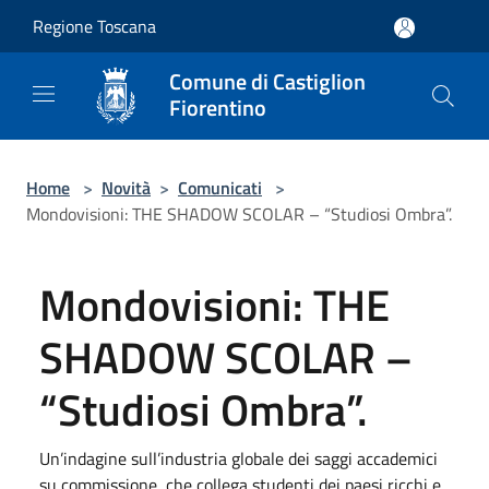
Salta al contenuto principale
Regione Toscana
Comune di Castiglion
Fiorentino
Home
>
Novità
>
Comunicati
>
Mondovisioni: THE SHADOW SCOLAR – “Studiosi Ombra”.
Mondovisioni: THE
SHADOW SCOLAR –
“Studiosi Ombra”.
Un’indagine sull’industria globale dei saggi accademici
su commissione, che collega studenti dei paesi ricchi e