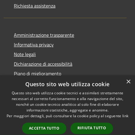
Richiesta assistenza
Amministrazione trasparente
Informativa privacy
Note legali
Dichiarazione di accessibilità
Piano di miglioramento
×
Questo sito web utilizza cookie
Questo sito web utilizza cookie tecnici e assimilati strettamente
necessari al corretto funzionamento e alla navigazione del sito,
RSS
Copyright © 2026 • Comune di
nonché un cookie tecnico analitico al solo fine di elaborare
Accessibilità
informazioni statistiche, aggregate e anonime.
Castiglion Fiorentino •
Per maggiori dettagli, può consultare la cookie policy al seguente
link
Privacy
Municipium
Powered by
•
Cookie
Accesso redazione
RIFIUTA TUTTO
ACCETTA TUTTO
Mappa del sito