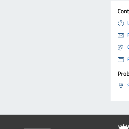
Cont
Prob