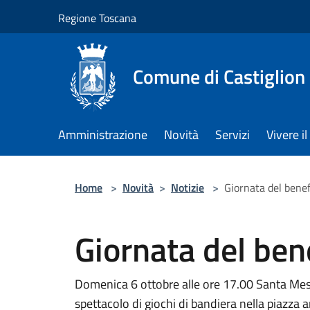
Salta al contenuto principale
Regione Toscana
Comune di Castiglion
Amministrazione
Novità
Servizi
Vivere 
Home
>
Novità
>
Notizie
>
Giornata del bene
Giornata del ben
Domenica 6 ottobre alle ore 17.00 Santa Messa
spettacolo di giochi di bandiera nella piazza 