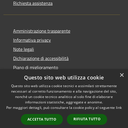
Richiesta assistenza
Amministrazione trasparente
Informativa privacy
Note legali
Dichiarazione di accessibilità
Piano di miglioramento
×
Questo sito web utilizza cookie
Questo sito web utilizza cookie tecnici e assimilati strettamente
necessari al corretto funzionamento e alla navigazione del sito,
RSS
Copyright © 2026 • Comune di
nonché un cookie tecnico analitico al solo fine di elaborare
Accessibilità
informazioni statistiche, aggregate e anonime.
Castiglion Fiorentino •
Per maggiori dettagli, può consultare la cookie policy al seguente
link
Privacy
Municipium
Powered by
•
Cookie
Accesso redazione
RIFIUTA TUTTO
ACCETTA TUTTO
Mappa del sito