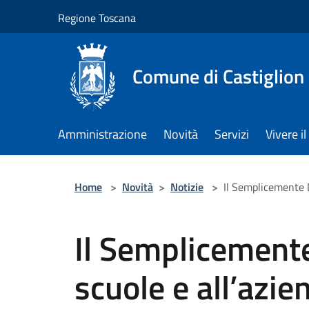
Salta al contenuto principale
Regione Toscana
Comune di Castiglion
Amministrazione
Novità
Servizi
Vivere 
Home
>
Novità
>
Notizie
>
Il Semplicemente D
Il Semplicement
scuole e all’azi