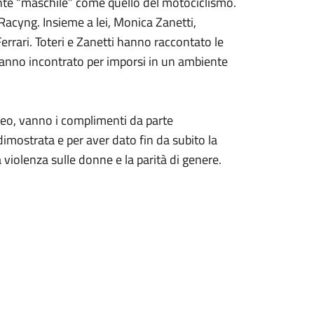
ente “maschile” come quello del motociclismo.
a Racyng. Insieme a lei, Monica Zanetti,
rrari. Toteri e Zanetti hanno raccontato le
e hanno incontrato per imporsi in un ambiente
Liceo, vanno i complimenti da parte
imostrata e per aver dato fin da subito la
a violenza sulle donne e la parità di genere.