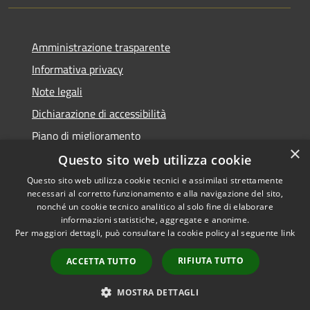
Amministrazione trasparente
Informativa privacy
Note legali
Dichiarazione di accessibilità
Piano di miglioramento
×
Questo sito web utilizza cookie
Questo sito web utilizza cookie tecnici e assimilati strettamente
necessari al corretto funzionamento e alla navigazione del sito,
RSS
Copyright © 2026 • Comune di
nonché un cookie tecnico analitico al solo fine di elaborare
Accessibilità
informazioni statistiche, aggregate e anonime.
Castiglion Fiorentino •
Per maggiori dettagli, può consultare la cookie policy al seguente
link
Privacy
Municipium
Powered by
•
Cookie
Accesso redazione
RIFIUTA TUTTO
ACCETTA TUTTO
Mappa del sito
Whistleblowing
MOSTRA DETTAGLI