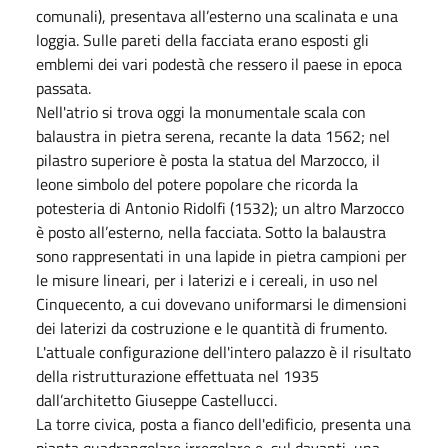
comunali), presentava all’esterno una scalinata e una
loggia. Sulle pareti della facciata erano esposti gli
emblemi dei vari podestà che ressero il paese in epoca
passata.
Nell'atrio si trova oggi la monumentale scala con
balaustra in pietra serena, recante la data 1562; nel
pilastro superiore è posta la statua del Marzocco, il
leone simbolo del potere popolare che ricorda la
potesteria di Antonio Ridolfi (1532); un altro Marzocco
è posto all’esterno, nella facciata. Sotto la balaustra
sono rappresentati in una lapide in pietra campioni per
le misure lineari, per i laterizi e i cereali, in uso nel
Cinquecento, a cui dovevano uniformarsi le dimensioni
dei laterizi da costruzione e le quantità di frumento.
L'attuale configurazione dell'intero palazzo è il risultato
della ristrutturazione effettuata nel 1935
dall’architetto Giuseppe Castellucci.
La torre civica, posta a fianco dell'edificio, presenta una
pianta quadrangolare irregolare e, sul davanti, una