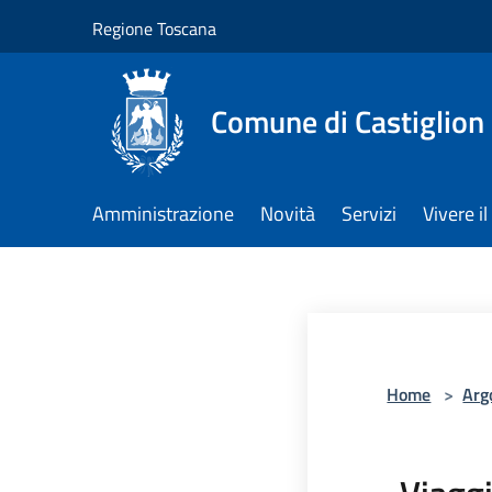
Salta al contenuto principale
Regione Toscana
Comune di Castiglion
Amministrazione
Novità
Servizi
Vivere 
Home
>
Arg