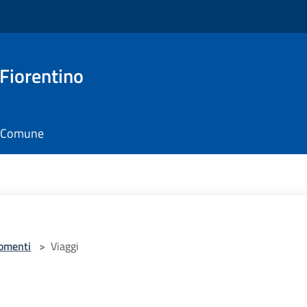
 Fiorentino
il Comune
omenti
>
Viaggi