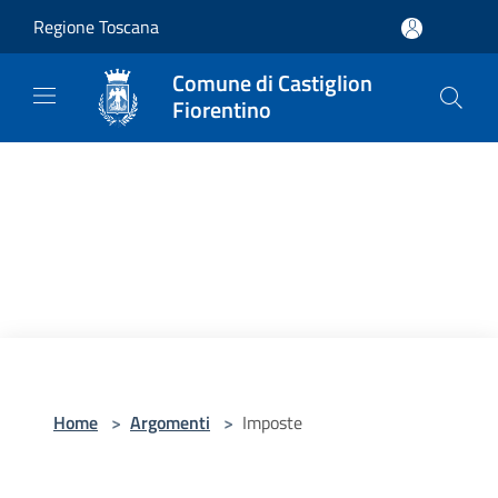
Salta al contenuto principale
Regione Toscana
Comune di Castiglion
Fiorentino
Home
>
Argomenti
>
Imposte