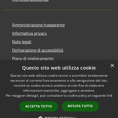
Amministrazione trasparente
Informativa privacy
Note legali
Dichiarazione di accessibilità
Piano di miglioramento
×
Questo sito web utilizza cookie
Questo sito web utilizza cookie tecnici e assimilati strettamente
necessari al corretto funzionamento e alla navigazione del sito,
RSS
Copyright © 2026 • Comune di
nonché un cookie tecnico analitico al solo fine di elaborare
Accessibilità
informazioni statistiche, aggregate e anonime.
Castiglion Fiorentino •
Per maggiori dettagli, può consultare la cookie policy al seguente
link
Privacy
Municipium
Powered by
•
Cookie
Accesso redazione
RIFIUTA TUTTO
ACCETTA TUTTO
Mappa del sito
Whistleblowing