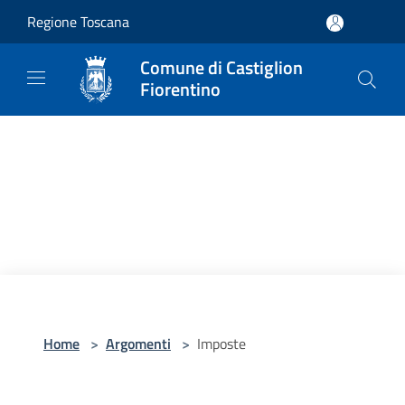
Salta al contenuto principale
Regione Toscana
Comune di Castiglion
Fiorentino
Home
>
Argomenti
>
Imposte