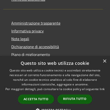
Amministrazione trasparente
Informativa privacy
Note legali
Dichiarazione di accessibilità
Piano di miglioramento
×
Questo sito web utilizza cookie
Questo sito web utilizza cookie tecnici e assimilati strettamente
necessari al corretto funzionamento e alla navigazione del sito,
RSS
Copyright © 2026 • Comune di
nonché un cookie tecnico analitico al solo fine di elaborare
Accessibilità
informazioni statistiche, aggregate e anonime.
Castiglion Fiorentino •
Per maggiori dettagli, può consultare la cookie policy al seguente
link
Privacy
Municipium
Powered by
•
Cookie
Accesso redazione
RIFIUTA TUTTO
ACCETTA TUTTO
Mappa del sito
Whistleblowing