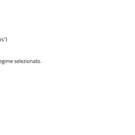
s”)
 regime selezionato.