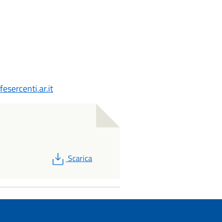
esercenti.ar.it
PDF
Scarica