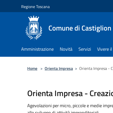
Salta al contenuto principale
Regione Toscana
Comune di Castiglion
Amministrazione
Novità
Servizi
Vivere 
Home
>
Orienta Impresa
>
Orienta Impresa - 
Orienta Impresa - Creaz
Agevolazioni per micro, piccole e medie impre
allo sviluppo di attività imprenditoriali.