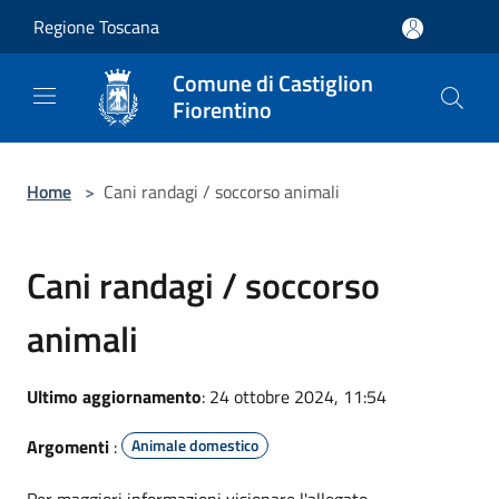
Salta al contenuto principale
Regione Toscana
Comune di Castiglion
Fiorentino
Home
>
Cani randagi / soccorso animali
Cani randagi / soccorso
animali
Ultimo aggiornamento
: 24 ottobre 2024, 11:54
Argomenti
:
Animale domestico
Per maggiori informazioni visionare l'allegato.