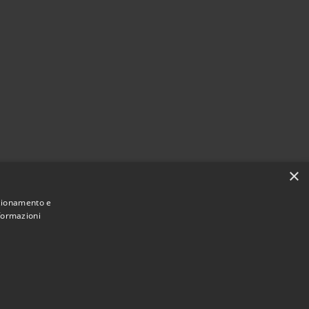
×
nzionamento e
nformazioni
Municipium
Accesso
Castiglion Fiorentino • Powered by
•
redazione