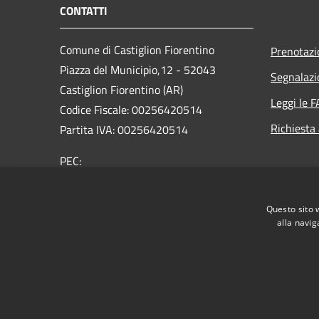
CONTATTI
Comune di Castiglion Fiorentino
Prenotaz
Piazza del Municipio,12 - 52043
Segnalazi
Castiglion Fiorentino (AR)
Leggi le 
Codice Fiscale: 00256420514
Richiesta
Partita IVA: 00256420514
PEC:
comune.castiglionfiorentino@legalmail.it
Centralino Unico: 0575 65641
Questo sito 
alla navig
RSS
Accessibilità
Privacy
Cookie
Mappa de