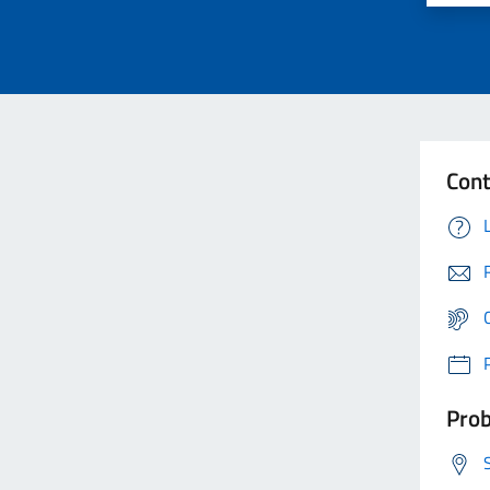
Cont
Prob