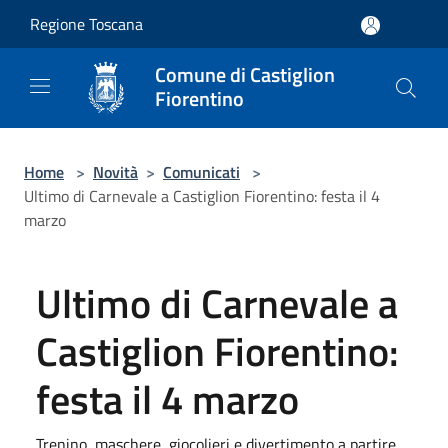
Salta al contenuto principale
Regione Toscana
Comune di Castiglion
Fiorentino
Home
>
Novità
>
Comunicati
>
Ultimo di Carnevale a Castiglion Fiorentino: festa il 4
marzo
Ultimo di Carnevale a
Castiglion Fiorentino:
festa il 4 marzo
Trenino, maschere, giocolieri e divertimento a partire