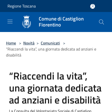
Salta al contenuto principale
Regione Toscana
Comune di Castiglion
Fiorentino
Home
>
Novità
>
Comunicati
>
“Riaccendi la vita”, una giornata dedicata ad anziani e
disabilità
“Riaccendi la vita”,
una giornata dedicata
ad anziani e disabilità
La Consulta del Volontariato Sociale di Castiglion