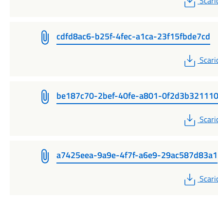
Scari
cdfd8ac6-b25f-4fec-a1ca-23f15fbde7cd
PDF
Scari
be187c70-2bef-40fe-a801-0f2d3b32111
PDF
Scari
a7425eea-9a9e-4f7f-a6e9-29ac587d83a1
PDF
Scari