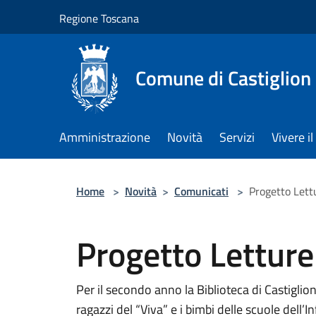
Salta al contenuto principale
Regione Toscana
Comune di Castiglion
Amministrazione
Novità
Servizi
Vivere 
Home
>
Novità
>
Comunicati
>
Progetto Let
Progetto Lettur
Per il secondo anno la Biblioteca di Castiglion
ragazzi del “Viva” e i bimbi delle scuole dell’I