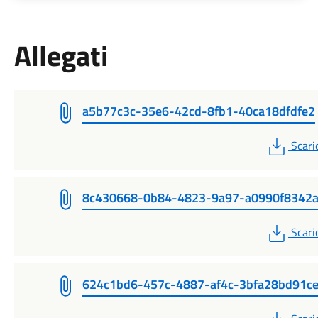
Allegati
a5b77c3c-35e6-42cd-8fb1-40ca18dfdfe2
PDF
Scari
8c430668-0b84-4823-9a97-a0990f8342
PDF
Scari
624c1bd6-457c-4887-af4c-3bfa28bd91c
PDF