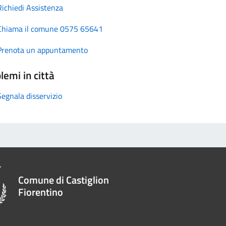
Richiedi Assistenza
Chiama il comune 0575 65641
Prenota un appuntamento
lemi in città
Segnala disservizio
Comune di Castiglion
Fiorentino