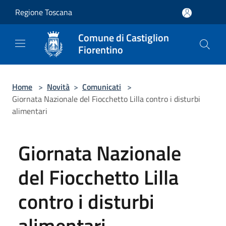
Salta al contenuto principale
Regione Toscana
Comune di Castiglion
Fiorentino
Home
>
Novità
>
Comunicati
>
Giornata Nazionale del Fiocchetto Lilla contro i disturbi
alimentari
Giornata Nazionale
del Fiocchetto Lilla
contro i disturbi
alimentari