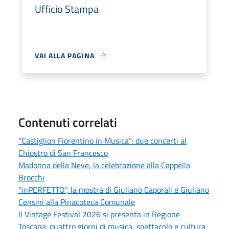
Ufficio Stampa
VAI ALLA PAGINA
Contenuti correlati
“Castiglion Fiorentino in Musica”: due concerti al
Chiostro di San Francesco
Madonna della Neve, la celebrazione alla Cappella
Brocchi
“inPERFETTO”, la mostra di Giuliano Caporali e Giuliano
Censini alla Pinacoteca Comunale
Il Vintage Festival 2026 si presenta in Regione
Toscana: quattro giorni di musica, spettacolo e cultura