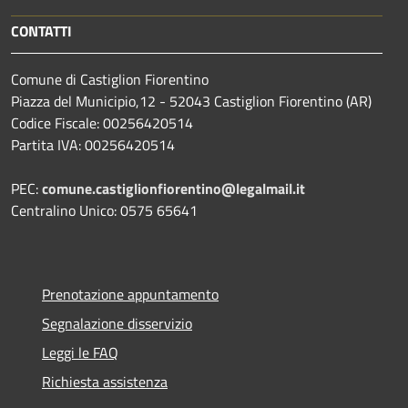
CONTATTI
Comune di Castiglion Fiorentino
Piazza del Municipio,12 - 52043 Castiglion Fiorentino (AR)
Codice Fiscale: 00256420514
Partita IVA: 00256420514
PEC:
comune.castiglionfiorentino@legalmail.it
Centralino Unico: 0575 65641
Prenotazione appuntamento
Segnalazione disservizio
Leggi le FAQ
Richiesta assistenza