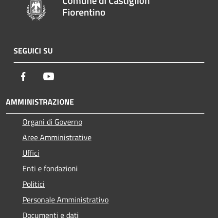
Comune di Castiglion
Fiorentino
SEGUICI SU
Facebook
Youtube
AMMINISTRAZIONE
Organi di Governo
Aree Amministrative
Uffici
Enti e fondazioni
Politici
Personale Amministrativo
Documenti e dati