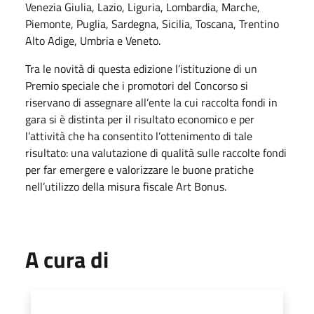
Venezia Giulia, Lazio, Liguria, Lombardia, Marche,
Piemonte, Puglia, Sardegna, Sicilia, Toscana, Trentino
Alto Adige, Umbria e Veneto.
Tra le novità di questa edizione l’istituzione di un
Premio speciale che i promotori del Concorso si
riservano di assegnare all’ente la cui raccolta fondi in
gara si è distinta per il risultato economico e per
l’attività che ha consentito l’ottenimento di tale
risultato: una valutazione di qualità sulle raccolte fondi
per far emergere e valorizzare le buone pratiche
nell’utilizzo della misura fiscale Art Bonus.
A cura di