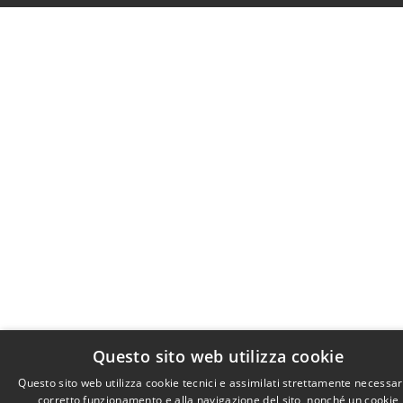
Questo sito web utilizza cookie
Questo sito web utilizza cookie tecnici e assimilati strettamente necessari
corretto funzionamento e alla navigazione del sito, nonché un cookie