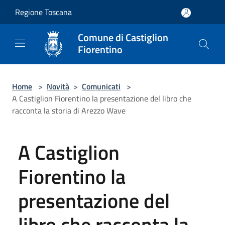
Salta al contenuto principale
Regione Toscana
Comune di Castiglion
Fiorentino
Home
>
Novità
>
Comunicati
>
A Castiglion Fiorentino la presentazione del libro che
racconta la storia di Arezzo Wave
A Castiglion
Fiorentino la
presentazione del
libro che racconta la