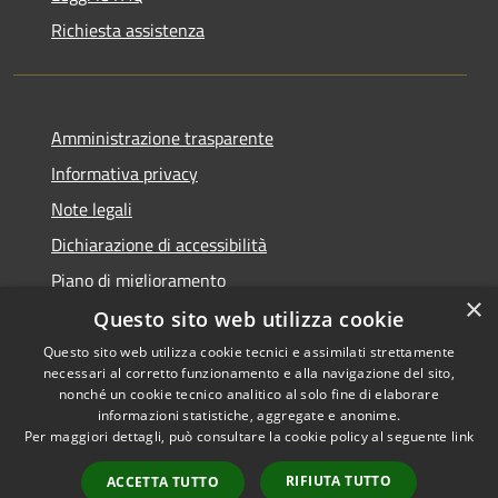
Richiesta assistenza
Amministrazione trasparente
Informativa privacy
Note legali
Dichiarazione di accessibilità
Piano di miglioramento
×
Questo sito web utilizza cookie
Questo sito web utilizza cookie tecnici e assimilati strettamente
necessari al corretto funzionamento e alla navigazione del sito,
RSS
Copyright © 2026 • Comune di
nonché un cookie tecnico analitico al solo fine di elaborare
Accessibilità
informazioni statistiche, aggregate e anonime.
Castiglion Fiorentino •
Per maggiori dettagli, può consultare la cookie policy al seguente
link
Privacy
Municipium
Powered by
•
Cookie
Accesso redazione
RIFIUTA TUTTO
ACCETTA TUTTO