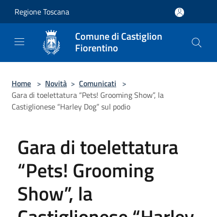
Salta al contenuto principale
Regione Toscana
Comune di Castiglion
Fiorentino
Home
>
Novità
>
Comunicati
>
Gara di toelettatura “Pets! Grooming Show”, la
Castiglionese “Harley Dog” sul podio
Gara di toelettatura
“Pets! Grooming
Show”, la
Castiglionese “Harley