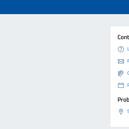
Cont
Prob