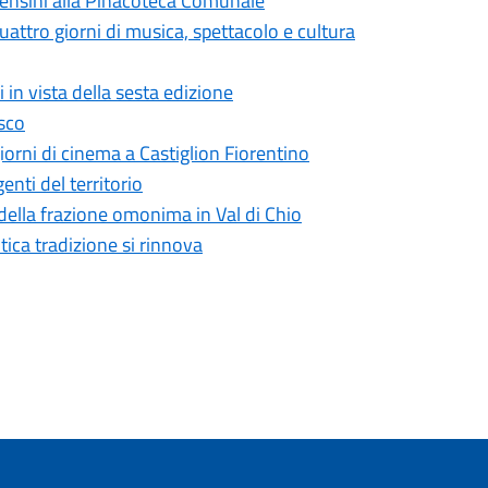
Censini alla Pinacoteca Comunale
uattro giorni di musica, spettacolo e cultura
 in vista della sesta edizione
esco
giorni di cinema a Castiglion Fiorentino
nti del territorio
 della frazione omonima in Val di Chio
tica tradizione si rinnova