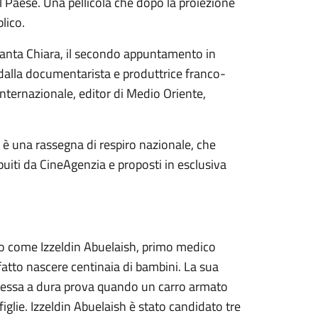
l Paese. Una pellicola che dopo la proiezione
lico.
 Santa Chiara, il secondo appuntamento in
o dalla documentarista e produttrice franco-
Internazionale, editor di Medio Oriente,
 è una rassegna di respiro nazionale, che
buiti da CineAgenzia e proposti in esclusiva
no come Izzeldin Abuelaish, primo medico
fatto nascere centinaia di bambini. La sua
 messa a dura prova quando un carro armato
iglie. Izzeldin Abuelaish è stato candidato tre