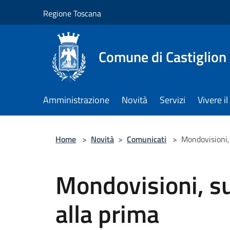
Salta al contenuto principale
Regione Toscana
Comune di Castiglion
Amministrazione
Novità
Servizi
Vivere 
Home
>
Novità
>
Comunicati
>
Mondovisioni, 
Mondovisioni, su
alla prima