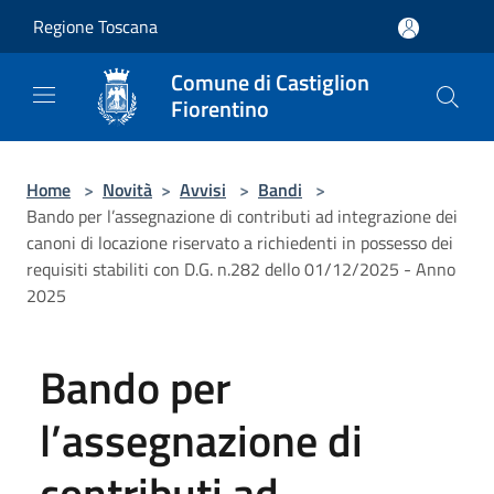
Salta al contenuto principale
Regione Toscana
Comune di Castiglion
Fiorentino
Home
>
Novità
>
Avvisi
>
Bandi
>
Bando per l’assegnazione di contributi ad integrazione dei
canoni di locazione riservato a richiedenti in possesso dei
requisiti stabiliti con D.G. n.282 dello 01/12/2025 - Anno
2025
Bando per
l’assegnazione di
contributi ad