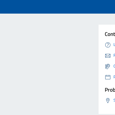
Cont
Prob