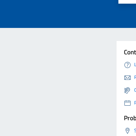
Cont
Prob