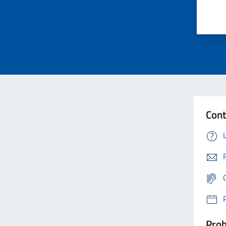
Cont
Prob