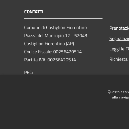
CONTATTI
Comune di Castiglion Fiorentino
Prenotaz
Piazza del Municipio,12 - 52043
Segnalazi
Castiglion Fiorentino (AR)
Leggi le 
Codice Fiscale: 00256420514
Richiesta
Partita IVA: 00256420514
PEC:
comune.castiglionfiorentino@legalmail.it
Centralino Unico: 0575 65641
Questo sito 
alla navig
RSS
Accessibilità
Privacy
Cookie
Mappa de