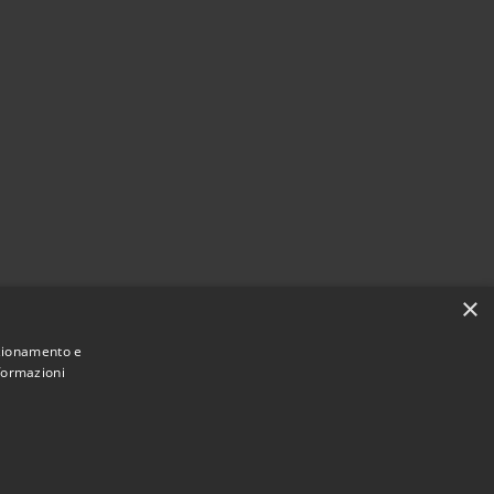
×
nzionamento e
nformazioni
Municipium
Accesso
Castiglion Fiorentino • Powered by
•