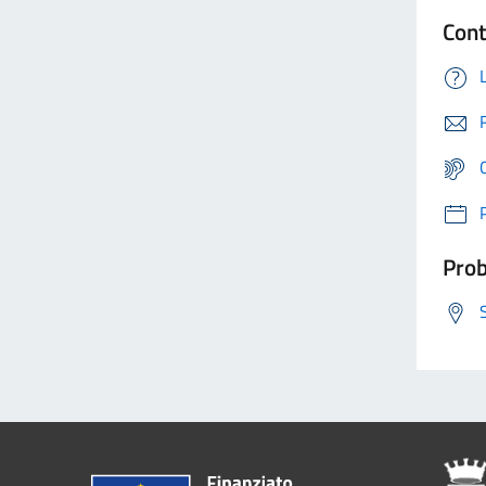
Cont
Prob