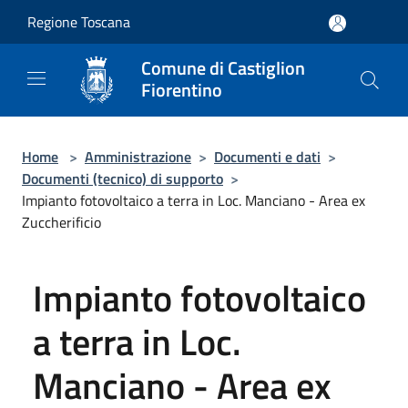
Salta al contenuto principale
Regione Toscana
Comune di Castiglion
Fiorentino
Home
>
Amministrazione
>
Documenti e dati
>
Documenti (tecnico) di supporto
>
Impianto fotovoltaico a terra in Loc. Manciano - Area ex
Zuccherificio
Impianto fotovoltaico
a terra in Loc.
Manciano - Area ex